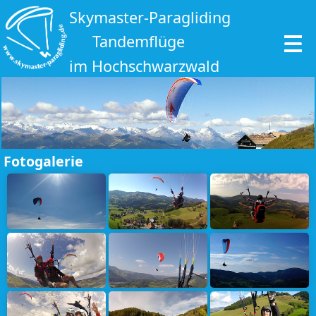
Skymaster-Paragliding
Tandemflüge
im Hochschwarzwald
Fotogalerie
1
2
3
4
5
6
7
8
9
10
11
12
13
14
1